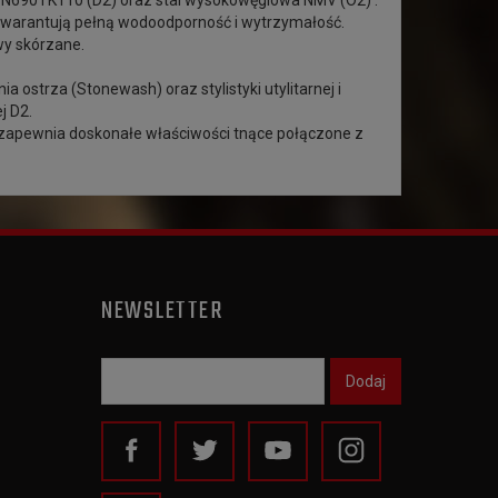
r N690 i K110 (D2) oraz stal wysokowęglowa NMV (O2) .
 gwarantują pełną wodoodporność i wytrzymałość.
wy skórzane.
ostrza (Stonewash) oraz stylistyki utylitarnej i
j D2.
O2 zapewnia doskonałe właściwości tnące połączone z
NEWSLETTER