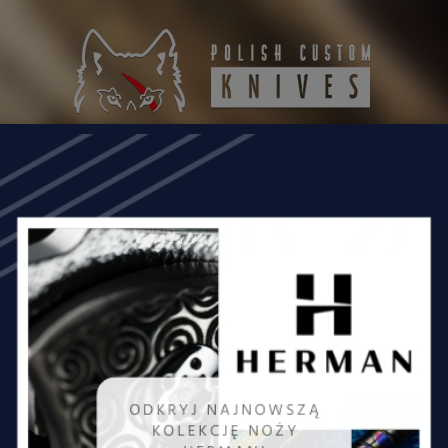
SURVIVALOWE
NOŻE TAKTYCZNE
NOŻE MYŚLIWSKIE
NOŻE NECK
NOŻE EDC
DUŻE NOŻE
OSTRZENIE 
OMINKOWE
AKCESORIA I UCHWYTY DO NOŻY
GALANTERI
 DO BANKNOTÓW
KRZESIWA
DESIGN UŻYTKOWY
SP