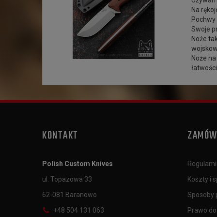
Używam w
Na ręko
Pochwy 
Swoje pr
Noże tak
wojskowe
Noże na 
łatwośc
KONTAKT
ZAMÓW
Polish Custom Knives
Regulami
ul. Topazowa 33
Koszty i 
62-081 Baranowo
Sposoby 
+48 504 131 063
Prawo do