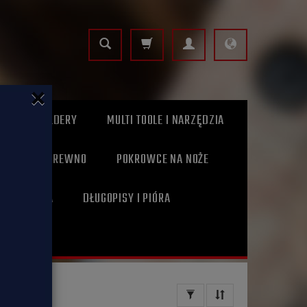
×
NOŻE - FOLDERY
MULTI TOOLE I NARZĘDZIA
NOŻY
DREWNO
POKROWCE NA NOŻE
A SKÓRZANA
DŁUGOPISY I PIÓRA
RZEDANE