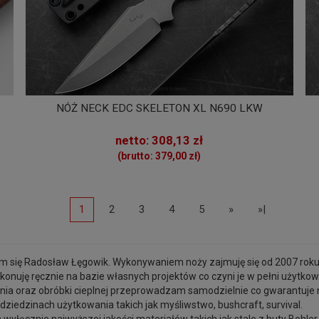
NÓŻ NECK EDC SKELETON XL N690 LKW
netto: 308,13 zł
(brutto: 379,00 zł)
1
2
3
4
5
»
»|
 się Radosław Łęgowik. Wykonywaniem noży zajmuję się od 2007 roku,
onuję ręcznie na bazie własnych projektów co czyni je w pełni użytko
nia oraz obróbki cieplnej przeprowadzam samodzielnie co gwarantuje 
dziedzinach użytkowania takich jak myśliwstwo, bushcraft, survival.