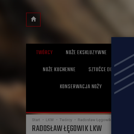
TWÓRCY
NOŻE EKSKLUZYWNE
NOŻE 
NOŻE KUCHENNE
SZTUĆCE DO GRILLA
KONSERWACJA NOŻY
BONY UP
KLIPSY
Start
LKW
Twórcy
Radosław Łęgowik LKW
RADOSŁAW ŁĘGOWIK LKW