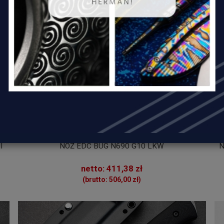
I
NÓŻ EDC BUG N690 G10 LKW
N
netto: 411,38 zł
(brutto: 506,00 zł)