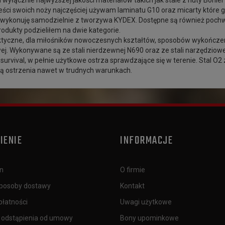
yłącznie najwyższej jakości materiałów takich jak stale z huty Bohle
jeści swoich noży najczęściej używam laminatu G10 oraz micarty które
wykonuję samodzielnie z tworzywa KYDEX. Dostępne są również poch
odukty podzieliłem na dwie kategorie.
tyczne, dla miłośników nowoczesnych kształtów, sposobów wykończenia 
j. Wykonywane są ze stali nierdzewnej N690 oraz ze stali narzędziowe
survival, w pełnie użytkowe ostrza sprawdzające się w terenie. Stal 
ią ostrzenia nawet w trudnych warunkach.
IENIE
INFORMACJE
n
O firmie
sposoby dostawy
Kontakt
płatności
Uwagi użytkowe
 odstąpienia od umowy
Bony upominkowe