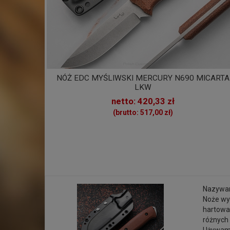
NÓŻ EDC MYŚLIWSKI MERCURY N690 MICARTA
LKW
netto: 420,33 zł
(brutto: 517,00 zł)
Nazywam
Noże wyk
hartowa
różnych 