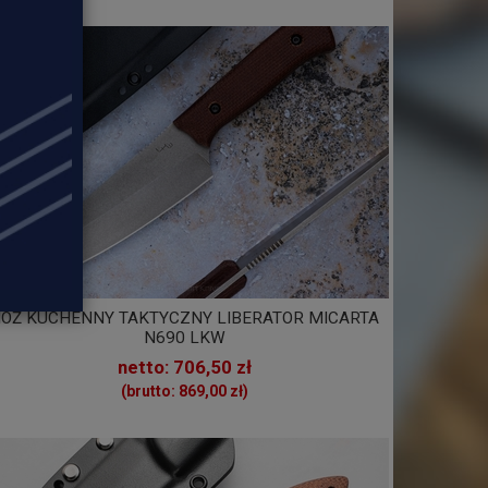
ÓŻ KUCHENNY TAKTYCZNY LIBERATOR MICARTA
N690 LKW
netto: 706,50 zł
(brutto: 869,00 zł)